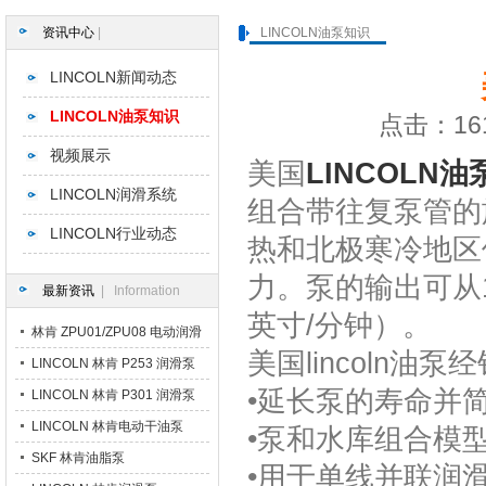
资讯中心
|
LINCOLN油泵知识
LINCOLN新闻动态
LINCOLN油泵知识
点击：161
视频展示
美国
LINCOLN油
LINCOLN润滑系统
组合带往复泵管的
LINCOLN行业动态
热和北极寒冷地区
力。泵的输出可从1
最新资讯
| Information
英寸/分钟）。
林肯 ZPU01/ZPU08 电动润滑
美国
lincoln油
泵
LINCOLN 林肯 P253 润滑泵
•延长泵的寿命并
LINCOLN 林肯 P301 润滑泵
LINCOLN 林肯电动干油泵
•泵和水库组合模
SKF 林肯油脂泵
•用于单线并联润