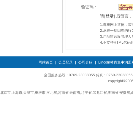
验证码：
请
[
登录
]
后留言，
1.尊重网上道德，
2.承担一切因您的
3.产品留言板管理
4.不支持HTML代
网站首页
|
会员登录
|
公司介绍
|
Lincoln林肯集中润
全国服务热线：0769-23038055 传真：0769-230380
copyright©2
北京市,上海市,天津市,重庆市,河北省,河南省,云南省,辽宁省,黑龙江省,湖南省,安徽省,