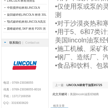
LINCOLN 林肯润滑泵
•仅使用泵或泵的
中联搅拌站林肯LINCOLN
测
P203 润滑泵
旋回破碎机LINCOLN 林肯 30L
•对于沙漠炎热和
大油箱润滑泵
颚式破碎机林肯LINCOLN高压
干油润滑泵站
圆锥破碎机 SKF 林肯 P205 润
•用于5、6和7类
滑泵
美国
lincoln油
联系我们
| Contact us
•施工机械、采矿
•钢厂、造纸厂、
•食品和饮料、包
电话：0769-23038055
上一篇：
LINCOLN林肯干油泵85725
传真：0769-23038055-8016
此文关键词：
美国lincoln油泵经销商
手机：13717169358
Q Q：3319303620
相关文章