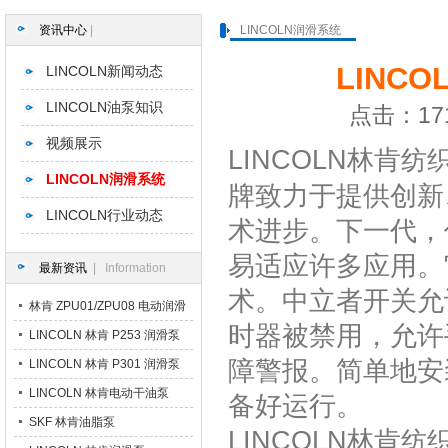
资讯中心
|
LINCOLN润滑系统
LINC
LINCOLN新闻动态
LINCOLN油泵知识
点击：171
视频展示
LINCOLN林肯
纺
LINCOLN润滑系统
牌致力于提供创新
LINCOLN行业动态
术进步。下一代，
易适应许多应用。
最新资讯
| Information
术。中立者开关允
林肯 ZPU01/ZPU08 电动润滑
时器被禁用，允许
泵
LINCOLN 林肯 P253 润滑泵
障警报。简单地安
LINCOLN 林肯 P301 润滑泵
LINCOLN 林肯电动干油泵
备好运行。
SKF 林肯油脂泵
LINCOLN林肯
纺