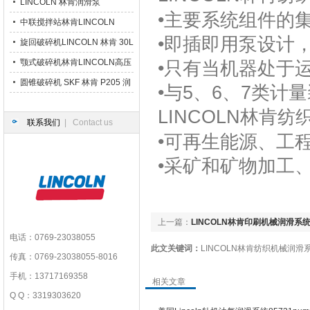
LINCOLN 林肯润滑泵
•主要系统组件的
中联搅拌站林肯LINCOLN
•即插即用泵设计
P203 润滑泵
旋回破碎机LINCOLN 林肯 30L
大油箱润滑泵
颚式破碎机林肯LINCOLN高压
•只有当机器处于
干油润滑泵站
圆锥破碎机 SKF 林肯 P205 润
•与5、6、7类计
滑泵
LINCOLN林肯
纺
联系我们
| Contact us
•可再生能源、工
•采矿和矿物加工
上一篇：
LINCOLN林肯印刷机械润滑系统8
电话：0769-23038055
此文关键词：
LINCOLN林肯纺织机械润滑系
传真：0769-23038055-8016
手机：13717169358
相关文章
Q Q：3319303620