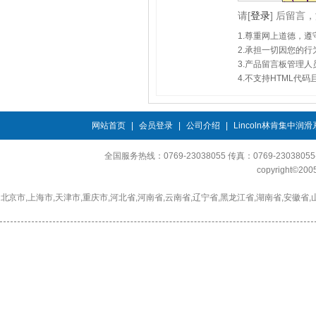
请
[
登录
]
后留言，
1.尊重网上道德，
2.承担一切因您的
3.产品留言板管理
4.不支持HTML代
网站首页
|
会员登录
|
公司介绍
|
Lincoln林肯集中润
全国服务热线：0769-23038055 传真：0769-230380
copyright©2
北京市,上海市,天津市,重庆市,河北省,河南省,云南省,辽宁省,黑龙江省,湖南省,安徽省,