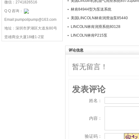
美国Lincoln轧机油气润滑系统85731pump 
微信：2741826516
林肯84944型为泵送系统
Q Q 咨询：
美国LINCOLN林肯润滑油泵85440
Email:pumpoilpump@163.com
LINCOLN林肯润滑系统80128
地址：深圳市罗湖区大道东80号
LINCOLN林肯P215泵
坚雄商业大厦18楼1-2室
评论信息
暂无留言！
发表评论
姓名：
内容：
验证码：