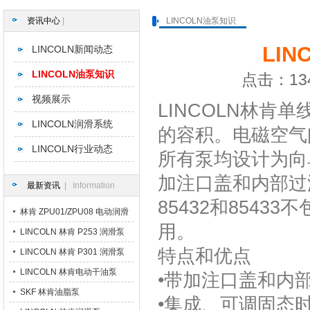
资讯中心
|
LINCOLN油泵知识
LI
LINCOLN新闻动态
LINCOLN油泵知识
点击：134
视频展示
LINCOLN林肯
LINCOLN润滑系统
的容积。电磁空气
LINCOLN行业动态
所有泵均设计为向
加注口盖和内部过
最新资讯
| Information
85432和854
林肯 ZPU01/ZPU08 电动润滑
用。
泵
LINCOLN 林肯 P253 润滑泵
特点和优点
LINCOLN 林肯 P301 润滑泵
LINCOLN 林肯电动干油泵
•带加注口盖和内
SKF 林肯油脂泵
•集成、可调固态