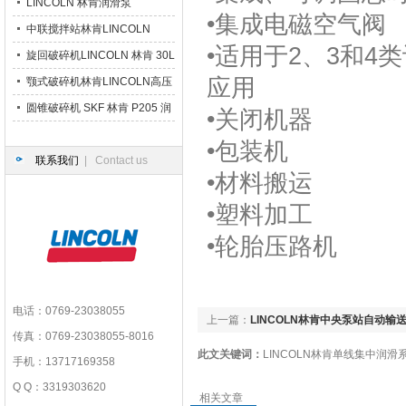
LINCOLN 林肯润滑泵
•集成电磁空气阀
中联搅拌站林肯LINCOLN
•适用于2、3和4类
P203 润滑泵
旋回破碎机LINCOLN 林肯 30L
应用
大油箱润滑泵
颚式破碎机林肯LINCOLN高压
干油润滑泵站
圆锥破碎机 SKF 林肯 P205 润
•关闭机器
滑泵
•包装机
联系我们
| Contact us
•材料搬运
•塑料加工
•轮胎压路机
电话：0769-23038055
上一篇：
LINCOLN林肯中央泵站自动输
传真：0769-23038055-8016
此文关键词：
LINCOLN林肯单线集中润滑
手机：13717169358
Q Q：3319303620
相关文章