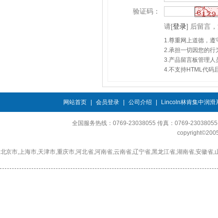
验证码：
请
[
登录
]
后留言，
1.尊重网上道德，
2.承担一切因您的
3.产品留言板管理
4.不支持HTML代
网站首页
|
会员登录
|
公司介绍
|
Lincoln林肯集中润
全国服务热线：0769-23038055 传真：0769-230380
copyright©2
北京市,上海市,天津市,重庆市,河北省,河南省,云南省,辽宁省,黑龙江省,湖南省,安徽省,