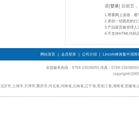
请
[
登录
]
后留言，
1.尊重网上道德，
2.承担一切因您的
3.产品留言板管理
4.不支持HTML代
网站首页
|
会员登录
|
公司介绍
|
Lincoln林肯集中润
全国服务热线：0769-23038055 传真：0769-230380
copyright©2
北京市,上海市,天津市,重庆市,河北省,河南省,云南省,辽宁省,黑龙江省,湖南省,安徽省,