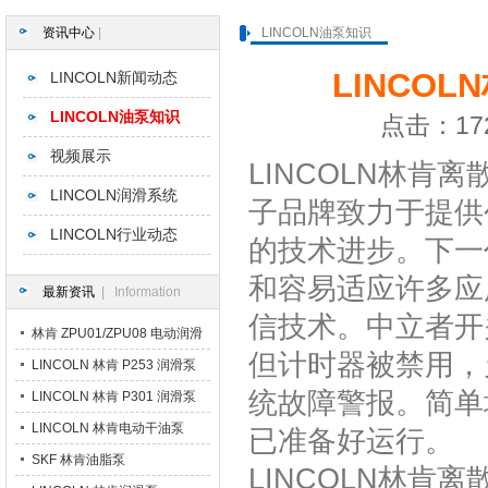
资讯中心
|
LINCOLN油泵知识
LINCO
LINCOLN新闻动态
LINCOLN油泵知识
点击：172
视频展示
LINCOLN林肯
LINCOLN润滑系统
子品牌致力于提供
LINCOLN行业动态
的技术进步。下一
和容易适应许多应
最新资讯
| Information
信技术。中立者开
林肯 ZPU01/ZPU08 电动润滑
但计时器被禁用，
泵
LINCOLN 林肯 P253 润滑泵
统故障警报。简单
LINCOLN 林肯 P301 润滑泵
LINCOLN 林肯电动干油泵
已准备好运行。
SKF 林肯油脂泵
LINCOLN林肯
离