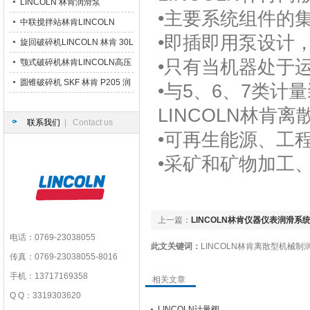
LINCOLN 林肯润滑泵
•主要系统组件的
中联搅拌站林肯LINCOLN
•即插即用泵设计
P203 润滑泵
旋回破碎机LINCOLN 林肯 30L
•只有当机器处于
大油箱润滑泵
颚式破碎机林肯LINCOLN高压
干油润滑泵站
圆锥破碎机 SKF 林肯 P205 润
•与5、6、7类计
滑泵
LINCOLN林肯
离
联系我们
| Contact us
•可再生能源、工
•采矿和矿物加工
上一篇：
LINCOLN林肯仪器仪表润滑系统8
电话：0769-23038055
此文关键词：
LINCOLN林肯离散型机械制润
传真：0769-23038055-8016
手机：13717169358
相关文章
Q Q：3319303620
LINCOLN计量阀